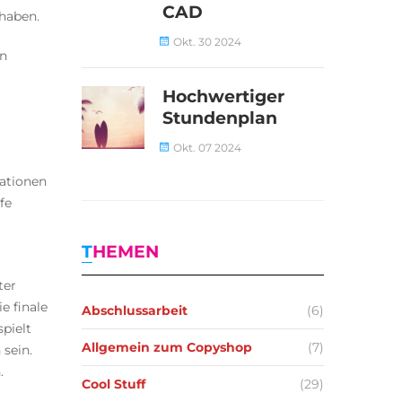
CAD
haben.
Okt. 30 2024
en
Hochwertiger
Stundenplan
Okt. 07 2024
ationen
fe
THEMEN
ter
e finale
Abschlussarbeit
(6)
pielt
Allgemein zum Copyshop
(7)
 sein.
.
Cool Stuff
(29)