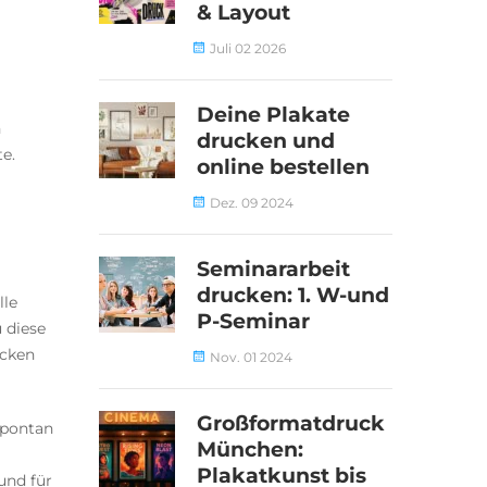
& Layout
Juli 02 2026
Deine Plakate
n
drucken und
e.
online bestellen
Dez. 09 2024
Seminararbeit
drucken: 1. W-und
lle
P-Seminar
 diese
ucken
Nov. 01 2024
Großformatdruck
spontan
München:
Plakatkunst bis
und für