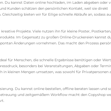
nen. Du kannst Daten online hochladen, im Laden abgeben oder 
nd Kunden schätzen den persönlichen Kontakt, weil sie direkt
Gleichzeitig bieten wir für Eilige schnelle Abläufe an, sodass a
eative Projekte. Viele nutzen ihn für kleine Poster, Postkarten
tprodukte. Im Gegensatz zu großen Online-Druckereien kannst d
 spontan Änderungen vornehmen. Das macht den Prozess persön
deal für Menschen, die schnelle Ergebnisse benötigen oder Wert
xpressdruck, besonders bei Veranstaltungen, Abgaben oder Termi
auch in kleinen Mengen umsetzen, was sowohl für Privatpersonen 
ierung. Du kannst online bestellen, offline beraten lassen und s
r Betreuung und zeitgemäßem Workflow macht den Copyshop we
rt.