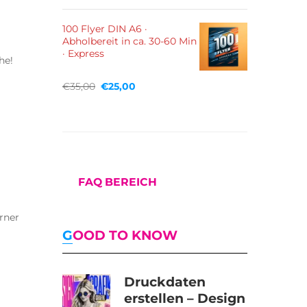
100 Flyer DIN A6 ·
Abholbereit in ca. 30-60 Min
· Express
he!
€
35,00
€
25,00
FAQ BEREICH
rner
GOOD TO KNOW
Druckdaten
erstellen – Design