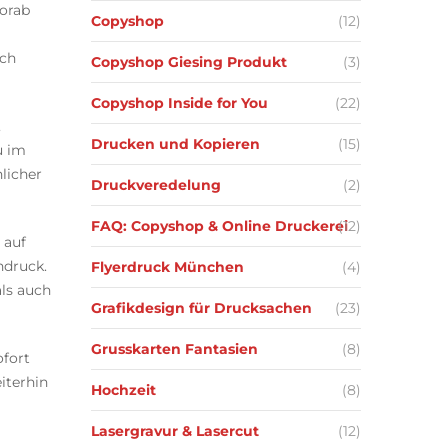
vorab
Copyshop
(12)
uch
Copyshop Giesing Produkt
(3)
Copyshop Inside for You
(22)
,
Drucken und Kopieren
(15)
u im
licher
Druckveredelung
(2)
FAQ: Copyshop & Online Druckerei
(12)
 auf
ndruck.
Flyerdruck München
(4)
als auch
Grafikdesign für Drucksachen
(23)
Grusskarten Fantasien
(8)
ofort
iterhin
Hochzeit
(8)
Lasergravur & Lasercut
(12)