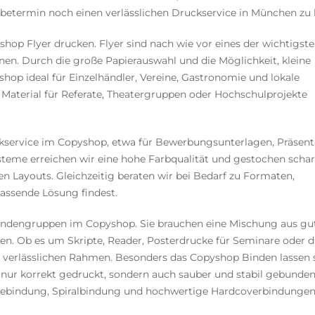
betermin noch einen verlässlichen Druckservice in München zu 
hop Flyer drucken. Flyer sind nach wie vor eines der wichtigst
en. Durch die große Papierauswahl und die Möglichkeit, kleine
shop ideal für Einzelhändler, Vereine, Gastronomie und lokale
ie Material für Referate, Theatergruppen oder Hochschulprojekte
kservice im Copyshop, etwa für Bewerbungsunterlagen, Präsent
eme erreichen wir eine hohe Farbqualität und gestochen schar
en Layouts. Gleichzeitig beraten wir bei Bedarf zu Formaten,
assende Lösung findest.
Kundengruppen im Copyshop. Sie brauchen eine Mischung aus gu
ten. Ob es um Skripte, Reader, Posterdrucke für Seminare oder di
n verlässlichen Rahmen. Besonders das Copyshop Binden lassen s
t nur korrekt gedruckt, sondern auch sauber und stabil gebunden
ebebindung, Spiralbindung und hochwertige Hardcoverbindungen